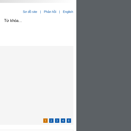
Sơ đồ site
|
Phản hồi
|
English