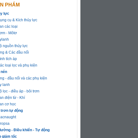
N PHẨM
y lực
ụng cụ & Kích thủy lực
an các loại
ơm - Môtơ
ylanh
ộ nguồn thủy lực
ng & Các đầu nối
ình tích áp
ác loại lọc và phụ kiện
 nén
ng - đầu nối và các phụ kiện
y lanh
ộ lọc - điều áp - bôi trơn
an điện từ - Khí
an cơ học
 trơn tự động
acnaught
ropsa
lường - Điều khiển - Tự động
 giảm tốc