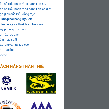
ộp số kiểu bánh răng hành tinh-CN
ộp số kiểu bánh răng hành tinh-cơ giới
ộp giảm tốc kiểu đồng trục
 khớp nối hãng Hy-Lok
 loại máy và thiết bị áp lực cao
áy phun áp lực cao
ơm áp lực cao
ộ ghi áp suất
ác loại van áp lực cao
ác loại ống
o CIC
ÁCH HÀNG THÂN THIẾT