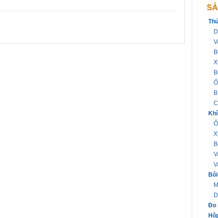
SẢ
Thủ
D
V
B
X
B
Ố
B
C
Khí
Ố
X
B
V
V
Bôi
M
D
Đo 
Hộp