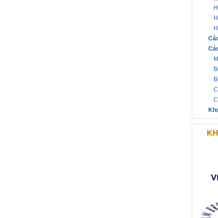
H
H
H
Các
Các
M
B
B
C
C
Kh
KH